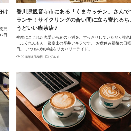
分け
香川県観音寺市にある「くまキッチン」さんで
ランチ！サイクリングの合い間に立ち寄れるち
うどいい喫茶店♪
恋門
17日
複雑にこじれた恋愛がらみの不満を、すっきりしていただく複恋
（ふくれんもん）鑑定士の平井アキラです。 お盆休み最後の日
日。 いつもの海岸線をリカバリーライド。…
2018年8月20日
グルメ