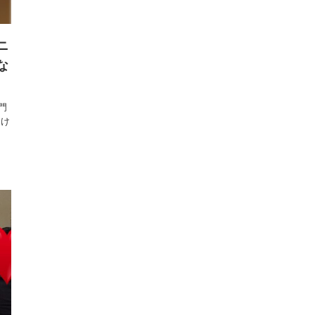
ニ
な
門
明け