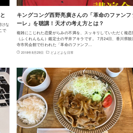
あと
キングコング西野亮廣さんの「革命のファンフ
ーレ」を聴講！天才の考え方とは？
付けな
こで
複雑にこじれた恋愛がらみの不満を、スッキリしていただく複恋
（ふくれんもん）鑑定士の平井アキラです。 7月24日、香川県観
寺市民会館で行われた「革命のファンフ…
2018年8月29日
どよどよな日常