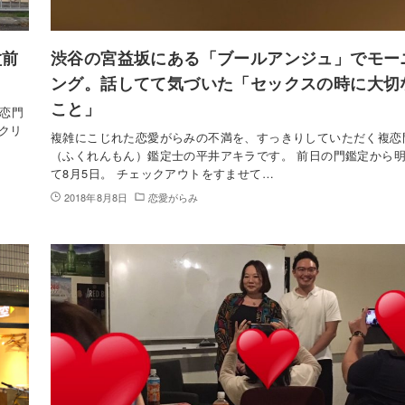
盆前
渋谷の宮益坂にある「ブールアンジュ」でモー
ング。話してて気づいた「セックスの時に大切
こと」
恋門
クリ
複雑にこじれた恋愛がらみの不満を、すっきりしていただく複恋
（ふくれんもん）鑑定士の平井アキラです。 前日の門鑑定から
て8月5日。 チェックアウトをすませて…
2018年8月8日
恋愛がらみ