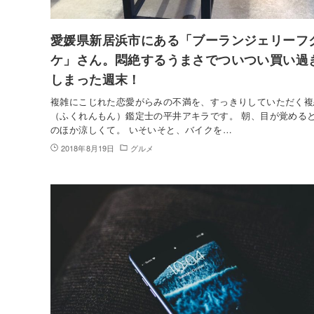
愛媛県新居浜市にある「ブーランジェリーフ
ケ」さん。悶絶するうまさでついつい買い過
しまった週末！
複雑にこじれた恋愛がらみの不満を、すっきりしていただく複
（ふくれんもん）鑑定士の平井アキラです。 朝、目が覚める
のほか涼しくて。 いそいそと、バイクを…
2018年8月19日
グルメ