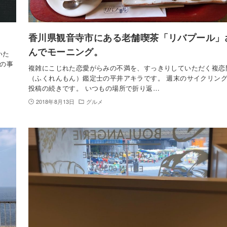
香川県観音寺市にある老舗喫茶「リバプール」
んでモーニング。
いた
の事
複雑にこじれた恋愛がらみの不満を、すっきりしていただく複恋
（ふくれんもん）鑑定士の平井アキラです。 週末のサイクリン
投稿の続きです。 いつもの場所で折り返…
2018年8月13日
グルメ