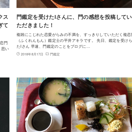
クス
門鑑定を受けたIさんに、門の感想を投稿してい
ぎて
ただきました！
複雑にこじれた恋愛がらみの不満を、すっきりしていただく複恋
（ふくれんもん）鑑定士の平井アキラです。 先日、鑑定を受け
恋門
たIさん 早速、門鑑定のことをブログに…
と思い
2018年8月17日
門鑑定