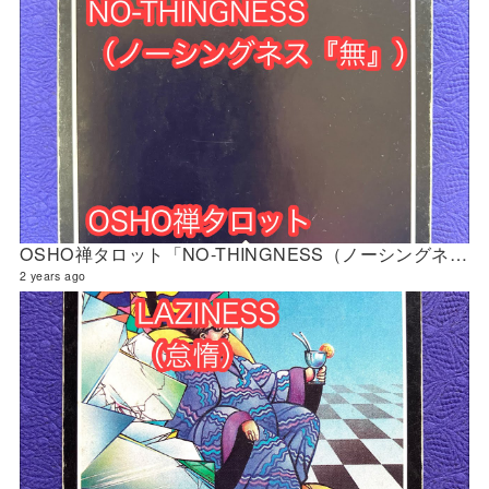
OSHO禅タロット「NO-THINGNESS（ノーシングネス『無』）」の解説 2024年4月の門鑑定（立門）
2 years ago