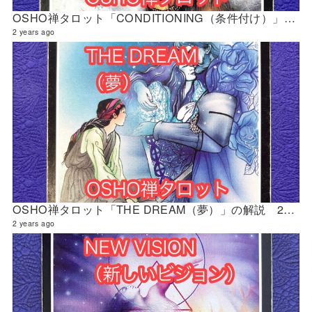
OSHO禅タロット「CONDITIONING（条件付け）」の解説 2024年5月の門鑑定（財門）
2 years ago
OSHO禅タロット「THE DREAM（夢）」の解説 2024年5月の門鑑定（創門）
2 years ago