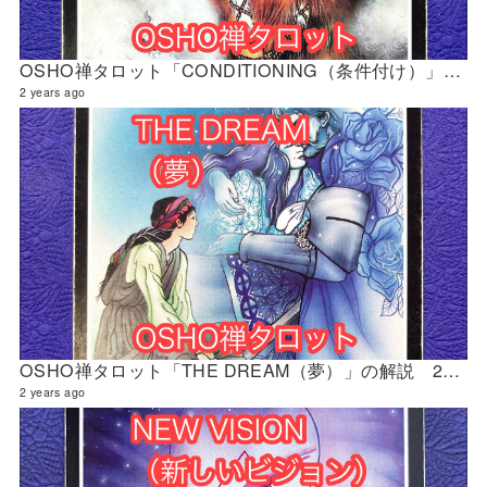
OSHO禅タロット「CONDITIONING（条件付け）」の解説 2024年5月の門鑑定（財門）
2 years ago
OSHO禅タロット「THE DREAM（夢）」の解説 2024年5月の門鑑定（創門）
2 years ago