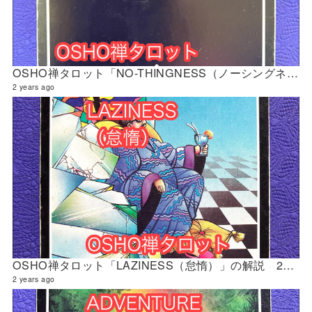
OSHO禅タロット「NO-THINGNESS（ノーシングネス『無』）」の解説 2024年4月の門鑑定（立門）
2 years ago
OSHO禅タロット「LAZINESS（怠惰）」の解説 2024年4月の門鑑定（修門）
2 years ago