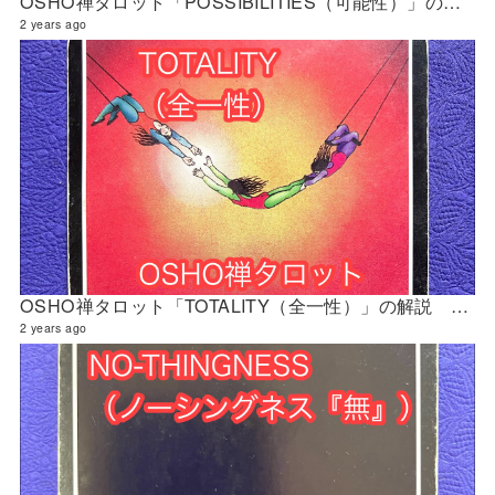
OSHO禅タロット「POSSIBILITIES（可能性）」の解説 2024年4月の門鑑定（財門）
2 years ago
OSHO禅タロット「TOTALITY（全一性）」の解説 2024年4月の門鑑定（創門）
2 years ago