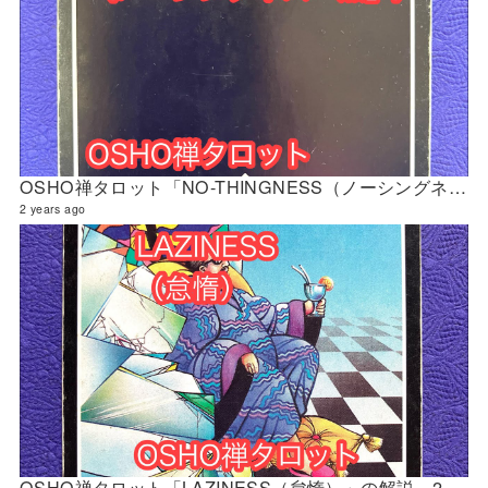
OSHO禅タロット「NO-THINGNESS（ノーシングネス『無』）」の解説 2024年4月の門鑑定（立門）
2 years ago
OSHO禅タロット「LAZINESS（怠惰）」の解説 2024年4月の門鑑定（修門）