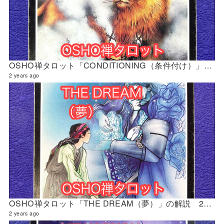
OSHO禅タロット「CONDITIONING（条件付け）」の解説 2024年5月の門鑑定（財門）
2 years ago
OSHO禅タロット「THE DREAM（夢）」の解説 2024年5月の門鑑定（創門）
2 years ago